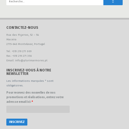
CONTACTEZ-NOUS
Rua das Piçarras, 52 – 54
Maceira
2715-646 Montelavar, Portugal
Tel.: +351 219 271 009
Fax.: +351 219 271 356
Email: info@plurimarmores.pt
INSCRIVEZ-VOUS À NOTRE
NEWSLETTER
Les informations marquées * sont
obligatoires.
Pour recevez des nouvelles de nos
promotions et réalisations, entrez votre
adresse email ici:
*