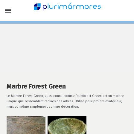
L'Entreprise
Portfolio
Produits
Calcaires
Marbres
Ardoises, Schistes et Basalt
Pierres de Jardin
Techniques de Pose et Finition
Produits Lithofin
Offres Spécials
Nos Services
Finitions
Préservation de la Pierre
Marbre Forest Green
Actualités
Le Marbre
Forest Green,
aussi connu comme
Rainforest
Green
est
un marbre
Contact
unique que
ressemblant racines des arbres.
Utilisé pour projets d
‘intérieur
,
FR
murs
ou même simplement
comme décoration
.
English
Português